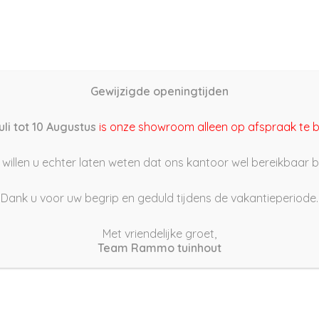
Home
Schutting samenstellen
Groothandel
Onze s
Gewijzigde openingtijden
22/04/05 12:00
uli tot 10 Augustus
is onze showroom alleen op afspraak te 
willen u echter laten weten dat ons kantoor wel bereikbaar bli
Dank u voor uw begrip en geduld tijdens de vakantieperiode.
Met vriendelijke groet,
Team Rammo tuinhout