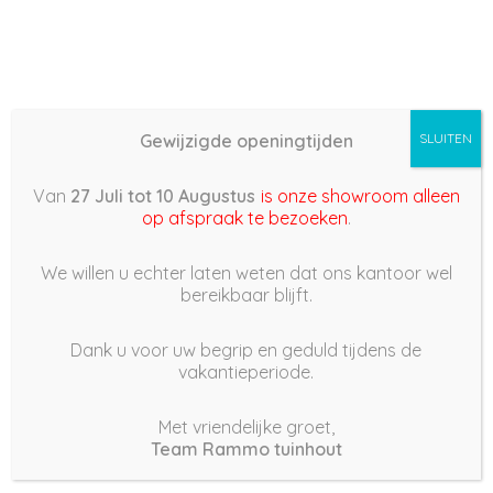
Gewijzigde openingtijden
SLUITEN
Basis (868) – 2022/04/13
Van
27 Juli tot 10 Augustus
is onze showroom alleen
19:10
op afspraak te bezoeken
.
13 april 2022
We willen u echter laten weten dat ons kantoor wel
bereikbaar blijft.
Dank u voor uw begrip en geduld tijdens de
vakantieperiode.
|
233
Views
Houdt Van
0
Met vriendelijke groet,
Team Rammo tuinhout
Deel dit bericht: