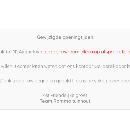
Home
Schutting samenstellen
Groothandel
Onze s
Gewijzigde openingtijden
2/04/15 13:08
uli tot 10 Augustus
is onze showroom alleen op afspraak te 
willen u echter laten weten dat ons kantoor wel bereikbaar bli
Dank u voor uw begrip en geduld tijdens de vakantieperiode.
Met vriendelijke groet,
Team Rammo tuinhout