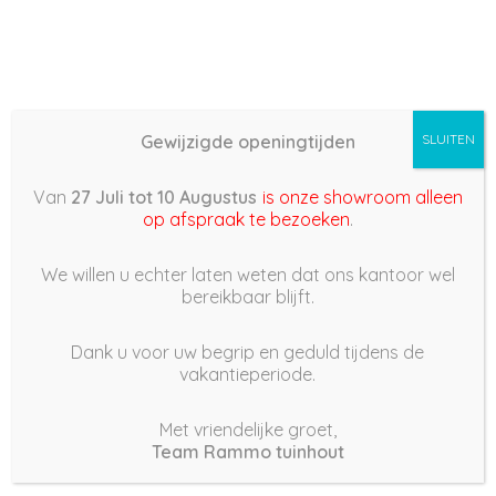
Gewijzigde openingtijden
SLUITEN
Basis (868) – 2022/04/16
Van
27 Juli tot 10 Augustus
is onze showroom alleen
07:17
op afspraak te bezoeken
.
16 april 2022
We willen u echter laten weten dat ons kantoor wel
bereikbaar blijft.
Dank u voor uw begrip en geduld tijdens de
vakantieperiode.
|
249
Views
Houdt Van
0
Met vriendelijke groet,
Team Rammo tuinhout
Deel dit bericht: