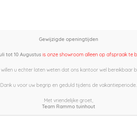
Home
Schutting samenstellen
Groothandel
Onze s
Gewijzigde openingtijden
22/04/18 09:58
uli tot 10 Augustus
is onze showroom alleen op afspraak te 
willen u echter laten weten dat ons kantoor wel bereikbaar bli
Dank u voor uw begrip en geduld tijdens de vakantieperiode.
Met vriendelijke groet,
Team Rammo tuinhout