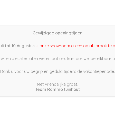
Home
Schutting samenstellen
Groothandel
Onze s
Gewijzigde openingtijden
2/04/19 13:57
uli tot 10 Augustus
is onze showroom alleen op afspraak te 
willen u echter laten weten dat ons kantoor wel bereikbaar bli
Dank u voor uw begrip en geduld tijdens de vakantieperiode.
Met vriendelijke groet,
Team Rammo tuinhout