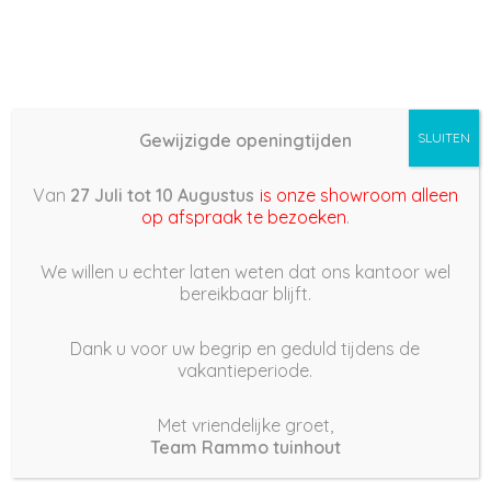
Gewijzigde openingtijden
SLUITEN
Basis (868) –
Van
27 Juli tot 10 Augustus
is onze showroom alleen
2022/04/20 09:42
op afspraak te bezoeken
.
20 april 2022
We willen u echter laten weten dat ons kantoor wel
bereikbaar blijft.
Dank u voor uw begrip en geduld tijdens de
vakantieperiode.
|
227
Views
Houdt Van
0
Met vriendelijke groet,
Team Rammo tuinhout
Deel dit bericht: