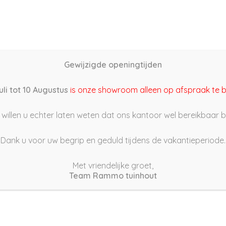
Home
Schutting samenstellen
Groothandel
Onze s
Gewijzigde openingtijden
2/04/20 13:37
uli tot 10 Augustus
is onze showroom alleen op afspraak te 
willen u echter laten weten dat ons kantoor wel bereikbaar bli
Dank u voor uw begrip en geduld tijdens de vakantieperiode.
Met vriendelijke groet,
Team Rammo tuinhout