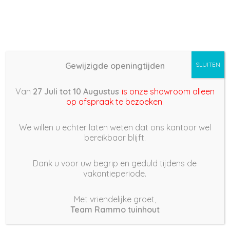
Gewijzigde openingtijden
SLUITEN
Basis (868) – 2022/04/21
Van
27 Juli tot 10 Augustus
is onze showroom alleen
06:35
op afspraak te bezoeken
.
21 april 2022
We willen u echter laten weten dat ons kantoor wel
bereikbaar blijft.
Dank u voor uw begrip en geduld tijdens de
vakantieperiode.
|
248
Views
Houdt Van
0
Met vriendelijke groet,
Team Rammo tuinhout
Deel dit bericht: