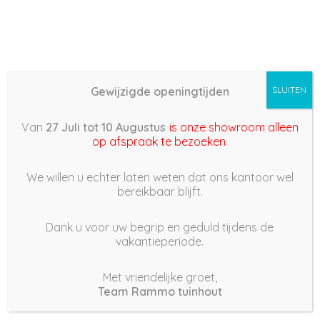
Gewijzigde openingtijden
SLUITEN
Basis (868) –
Van
27 Juli tot 10 Augustus
is onze showroom alleen
2022/04/22 13:01
op afspraak te bezoeken
.
22 april 2022
We willen u echter laten weten dat ons kantoor wel
bereikbaar blijft.
Dank u voor uw begrip en geduld tijdens de
vakantieperiode.
|
246
Views
Houdt Van
0
Met vriendelijke groet,
Team Rammo tuinhout
Deel dit bericht: