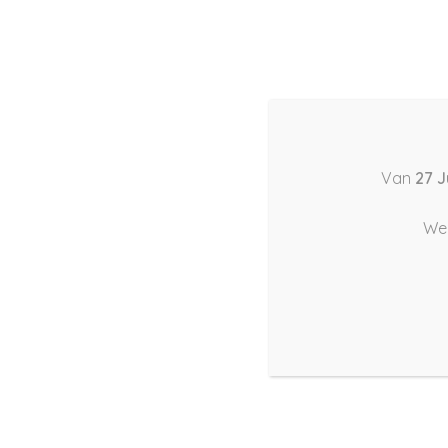
Basis (868) – 20
Van
27 J
We 
28 april 2022
|
221
Views
Houdt Van
0
Deel dit bericht: