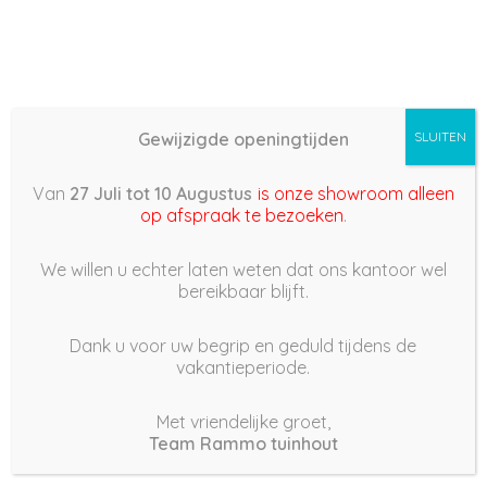
Gewijzigde openingtijden
SLUITEN
Basis (868) –
Van
27 Juli tot 10 Augustus
is onze showroom alleen
2022/04/28 14:28
op afspraak te bezoeken
.
28 april 2022
We willen u echter laten weten dat ons kantoor wel
bereikbaar blijft.
Dank u voor uw begrip en geduld tijdens de
vakantieperiode.
|
275
Views
Houdt Van
0
Met vriendelijke groet,
Team Rammo tuinhout
Deel dit bericht: