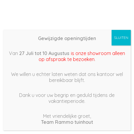
Gewijzigde openingtijden
SLUITEN
Basis (868) –
Van
27 Juli tot 10 Augustus
is onze showroom alleen
2022/04/29 07:48
op afspraak te bezoeken
.
29 april 2022
We willen u echter laten weten dat ons kantoor wel
bereikbaar blijft.
Dank u voor uw begrip en geduld tijdens de
vakantieperiode.
|
223
Views
Houdt Van
0
Met vriendelijke groet,
Team Rammo tuinhout
Deel dit bericht: