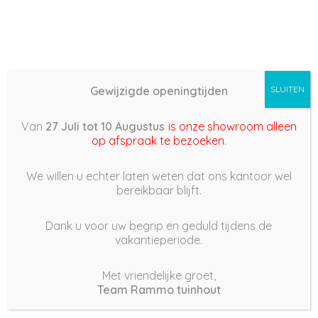
Gewijzigde openingtijden
SLUITEN
Basis (868) –
Van
27 Juli tot 10 Augustus
is onze showroom alleen
2022/05/03 10:46
op afspraak te bezoeken
.
3 mei 2022
We willen u echter laten weten dat ons kantoor wel
bereikbaar blijft.
Dank u voor uw begrip en geduld tijdens de
vakantieperiode.
|
233
Views
Houdt Van
0
Met vriendelijke groet,
Team Rammo tuinhout
Deel dit bericht: