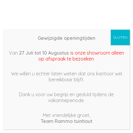
Gewijzigde openingtijden
SLUITEN
Basis (868) –
Van
27 Juli tot 10 Augustus
is onze showroom alleen
2022/05/03 13:42
op afspraak te bezoeken
.
3 mei 2022
We willen u echter laten weten dat ons kantoor wel
bereikbaar blijft.
Dank u voor uw begrip en geduld tijdens de
vakantieperiode.
|
187
Views
Houdt Van
0
Met vriendelijke groet,
Team Rammo tuinhout
Deel dit bericht: