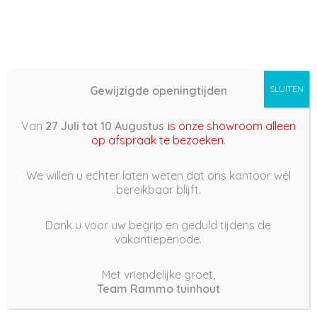
Gewijzigde openingtijden
SLUITEN
Basis (868) –
Van
27 Juli tot 10 Augustus
is onze showroom alleen
2022/05/04 17:06
op afspraak te bezoeken
.
4 mei 2022
We willen u echter laten weten dat ons kantoor wel
bereikbaar blijft.
Dank u voor uw begrip en geduld tijdens de
vakantieperiode.
|
185
Views
Houdt Van
0
Met vriendelijke groet,
Team Rammo tuinhout
Deel dit bericht: