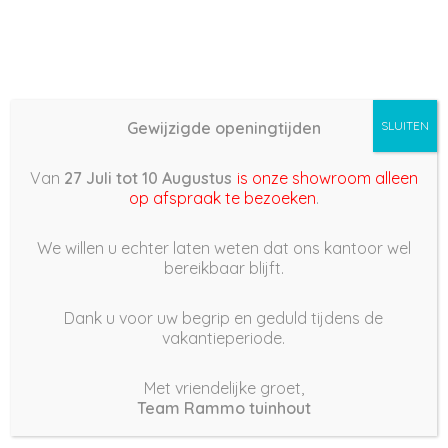
Gewijzigde openingtijden
SLUITEN
Basis (868) –
Van
27 Juli tot 10 Augustus
is onze showroom alleen
2022/05/06 07:42
op afspraak te bezoeken
.
6 mei 2022
We willen u echter laten weten dat ons kantoor wel
bereikbaar blijft.
Dank u voor uw begrip en geduld tijdens de
vakantieperiode.
|
351
Views
Houdt Van
0
Met vriendelijke groet,
Team Rammo tuinhout
Deel dit bericht: