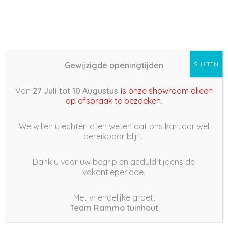
Gewijzigde openingtijden
SLUITEN
Basis (868) –
Van
27 Juli tot 10 Augustus
is onze showroom alleen
2022/05/06 15:38
op afspraak te bezoeken
.
6 mei 2022
We willen u echter laten weten dat ons kantoor wel
bereikbaar blijft.
Dank u voor uw begrip en geduld tijdens de
vakantieperiode.
|
159
Views
Houdt Van
0
Met vriendelijke groet,
Team Rammo tuinhout
Deel dit bericht: