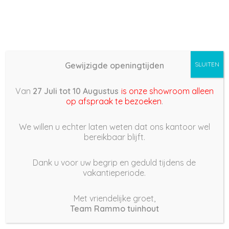
Gewijzigde openingtijden
SLUITEN
Basis (868) –
Van
27 Juli tot 10 Augustus
is onze showroom alleen
2022/05/08 11:38
op afspraak te bezoeken
.
8 mei 2022
We willen u echter laten weten dat ons kantoor wel
bereikbaar blijft.
Dank u voor uw begrip en geduld tijdens de
vakantieperiode.
|
169
Views
Houdt Van
0
Met vriendelijke groet,
Team Rammo tuinhout
Deel dit bericht: