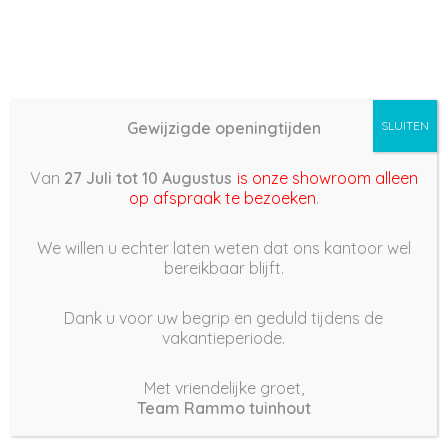
Gewijzigde openingtijden
SLUITEN
Basis (868) –
Van
27 Juli tot 10 Augustus
is onze showroom alleen
2022/05/08 22:08
op afspraak te bezoeken
.
9 mei 2022
We willen u echter laten weten dat ons kantoor wel
bereikbaar blijft.
Dank u voor uw begrip en geduld tijdens de
vakantieperiode.
|
205
Views
Houdt Van
0
Met vriendelijke groet,
Team Rammo tuinhout
Deel dit bericht: