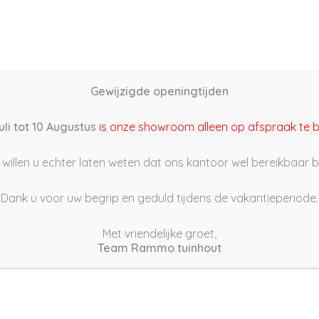
Home
Schutting samenstellen
Groothandel
Onze s
Gewijzigde openingtijden
2/05/14 15:02
uli tot 10 Augustus
is onze showroom alleen op afspraak te 
willen u echter laten weten dat ons kantoor wel bereikbaar bli
Dank u voor uw begrip en geduld tijdens de vakantieperiode.
Met vriendelijke groet,
Team Rammo tuinhout