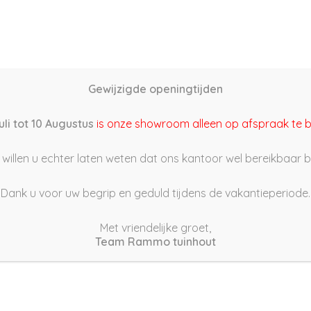
Home
Schutting samenstellen
Groothandel
Onze s
Gewijzigde openingtijden
2/05/15 13:43
uli tot 10 Augustus
is onze showroom alleen op afspraak te 
willen u echter laten weten dat ons kantoor wel bereikbaar bli
Dank u voor uw begrip en geduld tijdens de vakantieperiode.
Met vriendelijke groet,
Team Rammo tuinhout