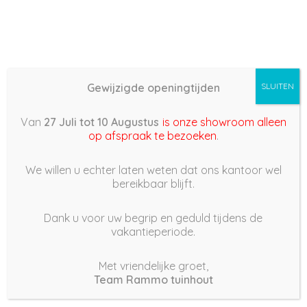
Gewijzigde openingtijden
SLUITEN
Basis (868) – 2022/05/18
Van
27 Juli tot 10 Augustus
is onze showroom alleen
08:45
op afspraak te bezoeken
.
18 mei 2022
We willen u echter laten weten dat ons kantoor wel
bereikbaar blijft.
Dank u voor uw begrip en geduld tijdens de
vakantieperiode.
|
179
Views
Houdt Van
0
Met vriendelijke groet,
Team Rammo tuinhout
Deel dit bericht: