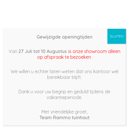
Gewijzigde openingtijden
SLUITEN
Basis (868) – 2022/05/18
Van
27 Juli tot 10 Augustus
is onze showroom alleen
10:23
op afspraak te bezoeken
.
18 mei 2022
We willen u echter laten weten dat ons kantoor wel
bereikbaar blijft.
Dank u voor uw begrip en geduld tijdens de
vakantieperiode.
|
174
Views
Houdt Van
0
Met vriendelijke groet,
Team Rammo tuinhout
Deel dit bericht: