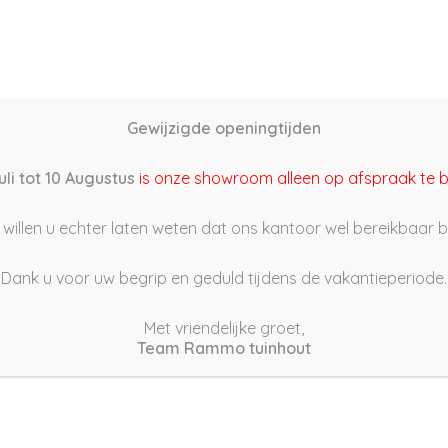
Home
Schutting samenstellen
Groothandel
Onze s
Gewijzigde openingtijden
2/05/18 17:05
uli tot 10 Augustus
is onze showroom alleen op afspraak te 
willen u echter laten weten dat ons kantoor wel bereikbaar bli
Dank u voor uw begrip en geduld tijdens de vakantieperiode.
Met vriendelijke groet,
Team Rammo tuinhout