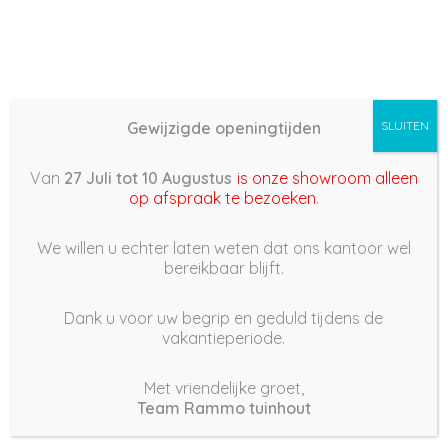
Gewijzigde openingtijden
SLUITEN
Basis (868) – 2022/05/19
Van
27 Juli tot 10 Augustus
is onze showroom alleen
10:43
op afspraak te bezoeken
.
19 mei 2022
We willen u echter laten weten dat ons kantoor wel
bereikbaar blijft.
Dank u voor uw begrip en geduld tijdens de
vakantieperiode.
|
216
Views
Houdt Van
0
Met vriendelijke groet,
Team Rammo tuinhout
Deel dit bericht: