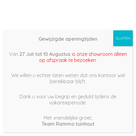
Gewijzigde openingtijden
SLUITEN
Basis (868) – 2022/05/19
Van
27 Juli tot 10 Augustus
is onze showroom alleen
12:04
op afspraak te bezoeken
.
19 mei 2022
We willen u echter laten weten dat ons kantoor wel
bereikbaar blijft.
Dank u voor uw begrip en geduld tijdens de
vakantieperiode.
|
177
Views
Houdt Van
0
Met vriendelijke groet,
Team Rammo tuinhout
Deel dit bericht: