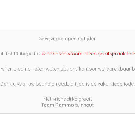
Home
Schutting samenstellen
Groothandel
Onze s
Gewijzigde openingtijden
2/05/21 10:12
uli tot 10 Augustus
is onze showroom alleen op afspraak te 
willen u echter laten weten dat ons kantoor wel bereikbaar bli
Dank u voor uw begrip en geduld tijdens de vakantieperiode.
Met vriendelijke groet,
Team Rammo tuinhout