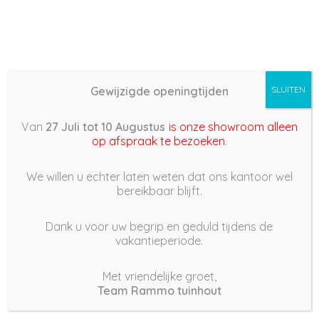
Gewijzigde openingtijden
SLUITEN
Basis (868) –
Van
27 Juli tot 10 Augustus
is onze showroom alleen
2022/05/21 19:06
op afspraak te bezoeken
.
21 mei 2022
We willen u echter laten weten dat ons kantoor wel
bereikbaar blijft.
Dank u voor uw begrip en geduld tijdens de
vakantieperiode.
|
252
Views
Houdt Van
0
Met vriendelijke groet,
Team Rammo tuinhout
Deel dit bericht: