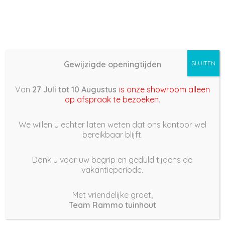
Gewijzigde openingtijden
SLUITEN
Basis (868) –
Van
27 Juli tot 10 Augustus
is onze showroom alleen
2022/05/22 10:32
op afspraak te bezoeken
.
22 mei 2022
We willen u echter laten weten dat ons kantoor wel
bereikbaar blijft.
Dank u voor uw begrip en geduld tijdens de
vakantieperiode.
|
183
Views
Houdt Van
0
Met vriendelijke groet,
Team Rammo tuinhout
Deel dit bericht: