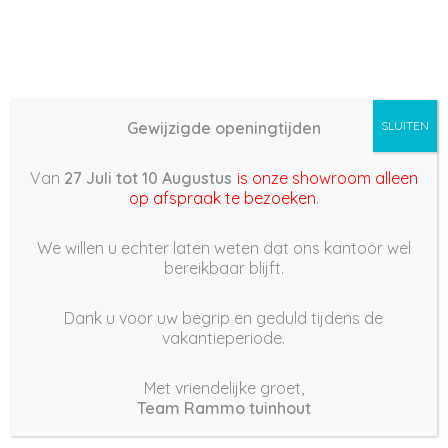
Gewijzigde openingtijden
SLUITEN
Basis (868) –
Van
27 Juli tot 10 Augustus
is onze showroom alleen
2022/05/22 10:37
op afspraak te bezoeken
.
22 mei 2022
We willen u echter laten weten dat ons kantoor wel
bereikbaar blijft.
Dank u voor uw begrip en geduld tijdens de
vakantieperiode.
|
199
Views
Houdt Van
0
Met vriendelijke groet,
Team Rammo tuinhout
Deel dit bericht: