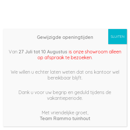
Gewijzigde openingtijden
SLUITEN
Basis (868) –
Van
27 Juli tot 10 Augustus
is onze showroom alleen
2022/05/24 18:36
op afspraak te bezoeken
.
24 mei 2022
We willen u echter laten weten dat ons kantoor wel
bereikbaar blijft.
Dank u voor uw begrip en geduld tijdens de
vakantieperiode.
|
189
Views
Houdt Van
0
Met vriendelijke groet,
Team Rammo tuinhout
Deel dit bericht: