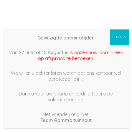
Gewijzigde openingtijden
SLUITEN
Basis (868) –
Van
27 Juli tot 10 Augustus
is onze showroom alleen
2022/05/25 06:41
op afspraak te bezoeken
.
25 mei 2022
We willen u echter laten weten dat ons kantoor wel
bereikbaar blijft.
Dank u voor uw begrip en geduld tijdens de
vakantieperiode.
|
174
Views
Houdt Van
0
Met vriendelijke groet,
Team Rammo tuinhout
Deel dit bericht: