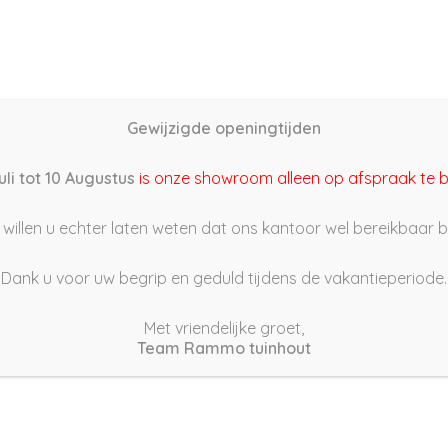
Home
Schutting samenstellen
Groothandel
Onze s
Gewijzigde openingtijden
22/05/25 09:41
uli tot 10 Augustus
is onze showroom alleen op afspraak te 
willen u echter laten weten dat ons kantoor wel bereikbaar bli
Dank u voor uw begrip en geduld tijdens de vakantieperiode.
Met vriendelijke groet,
Team Rammo tuinhout