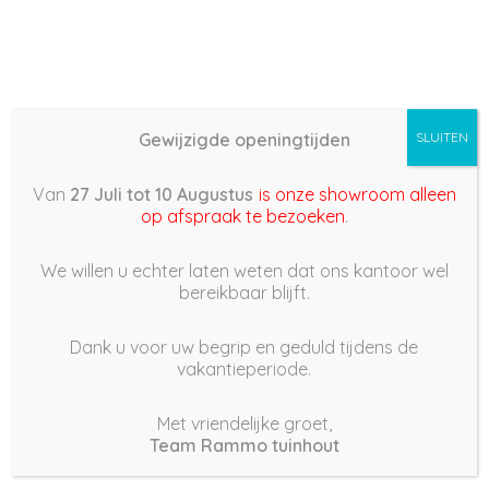
Gewijzigde openingtijden
SLUITEN
Basis (868) –
Van
27 Juli tot 10 Augustus
is onze showroom alleen
2022/05/27 13:55
op afspraak te bezoeken
.
27 mei 2022
We willen u echter laten weten dat ons kantoor wel
bereikbaar blijft.
Dank u voor uw begrip en geduld tijdens de
vakantieperiode.
|
225
Views
Houdt Van
0
Met vriendelijke groet,
Team Rammo tuinhout
Deel dit bericht: