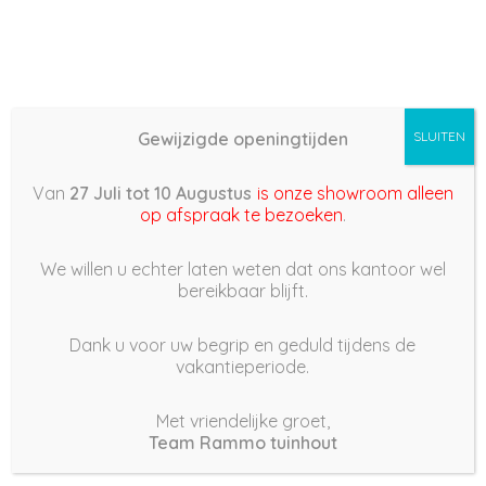
Gewijzigde openingtijden
SLUITEN
Basis (868) –
Van
27 Juli tot 10 Augustus
is onze showroom alleen
2022/05/30 18:13
op afspraak te bezoeken
.
30 mei 2022
We willen u echter laten weten dat ons kantoor wel
bereikbaar blijft.
Dank u voor uw begrip en geduld tijdens de
vakantieperiode.
|
170
Views
Houdt Van
0
Met vriendelijke groet,
Team Rammo tuinhout
Deel dit bericht: