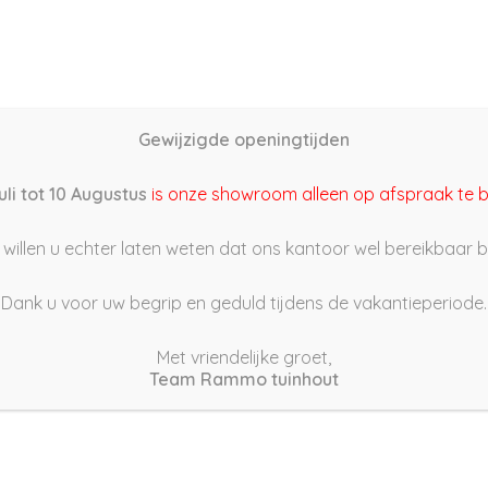
Home
Schutting samenstellen
Groothandel
Onze s
Gewijzigde openingtijden
2/05/30 18:14
uli tot 10 Augustus
is onze showroom alleen op afspraak te 
willen u echter laten weten dat ons kantoor wel bereikbaar bli
Dank u voor uw begrip en geduld tijdens de vakantieperiode.
Met vriendelijke groet,
Team Rammo tuinhout