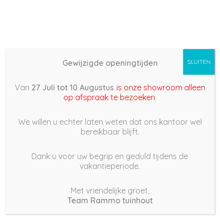
Gewijzigde openingtijden
SLUITEN
Basis (868) –
Van
27 Juli tot 10 Augustus
is onze showroom alleen
2022/05/30 19:55
op afspraak te bezoeken
.
30 mei 2022
We willen u echter laten weten dat ons kantoor wel
bereikbaar blijft.
Dank u voor uw begrip en geduld tijdens de
vakantieperiode.
|
189
Views
Houdt Van
0
Met vriendelijke groet,
Team Rammo tuinhout
Deel dit bericht: