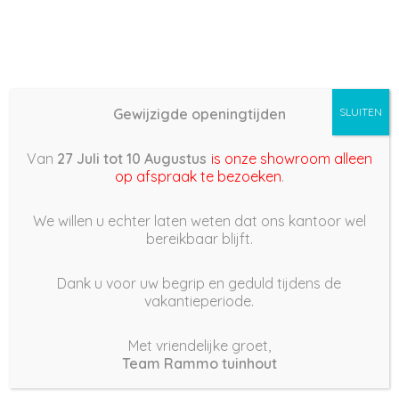
Gewijzigde openingtijden
SLUITEN
Basis (868) –
Van
27 Juli tot 10 Augustus
is onze showroom alleen
2022/06/01 15:20
op afspraak te bezoeken
.
1 juni 2022
We willen u echter laten weten dat ons kantoor wel
bereikbaar blijft.
Dank u voor uw begrip en geduld tijdens de
vakantieperiode.
|
174
Views
Houdt Van
0
Met vriendelijke groet,
Team Rammo tuinhout
Deel dit bericht: