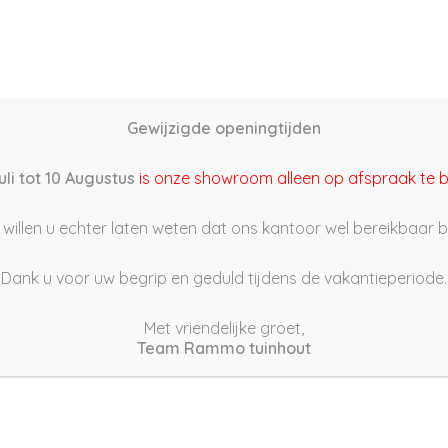
Home
Schutting samenstellen
Groothandel
Onze s
Gewijzigde openingtijden
22/06/01 20:30
uli tot 10 Augustus
is onze showroom alleen op afspraak te 
willen u echter laten weten dat ons kantoor wel bereikbaar bli
Dank u voor uw begrip en geduld tijdens de vakantieperiode.
Met vriendelijke groet,
Team Rammo tuinhout