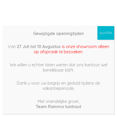
Gewijzigde openingtijden
SLUITEN
Basis (868) –
Van
27 Juli tot 10 Augustus
is onze showroom alleen
2022/06/02 09:34
op afspraak te bezoeken
.
2 juni 2022
We willen u echter laten weten dat ons kantoor wel
bereikbaar blijft.
Dank u voor uw begrip en geduld tijdens de
vakantieperiode.
|
204
Views
Houdt Van
0
Met vriendelijke groet,
Team Rammo tuinhout
Deel dit bericht: