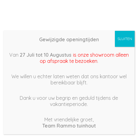
Gewijzigde openingtijden
SLUITEN
Basis (868) –
Van
27 Juli tot 10 Augustus
is onze showroom alleen
2022/06/05 16:20
op afspraak te bezoeken
.
5 juni 2022
We willen u echter laten weten dat ons kantoor wel
bereikbaar blijft.
Dank u voor uw begrip en geduld tijdens de
vakantieperiode.
|
181
Views
Houdt Van
0
Met vriendelijke groet,
Team Rammo tuinhout
Deel dit bericht: