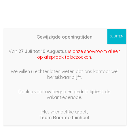
Gewijzigde openingtijden
SLUITEN
Basis (868) –
Van
27 Juli tot 10 Augustus
is onze showroom alleen
2022/06/05 17:44
op afspraak te bezoeken
.
5 juni 2022
We willen u echter laten weten dat ons kantoor wel
bereikbaar blijft.
Dank u voor uw begrip en geduld tijdens de
vakantieperiode.
|
198
Views
Houdt Van
0
Met vriendelijke groet,
Team Rammo tuinhout
Deel dit bericht: