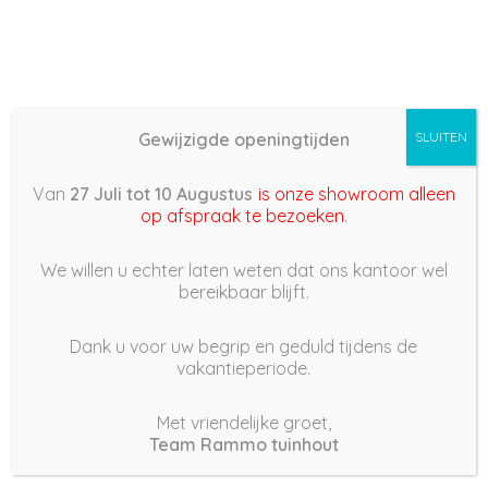
Gewijzigde openingtijden
SLUITEN
Basis (868) –
Van
27 Juli tot 10 Augustus
is onze showroom alleen
2022/06/06 17:20
op afspraak te bezoeken
.
6 juni 2022
We willen u echter laten weten dat ons kantoor wel
bereikbaar blijft.
Dank u voor uw begrip en geduld tijdens de
vakantieperiode.
|
191
Views
Houdt Van
0
Met vriendelijke groet,
Team Rammo tuinhout
Deel dit bericht: