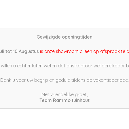
Home
Schutting samenstellen
Groothandel
Onze s
Gewijzigde openingtijden
22/06/06 22:07
uli tot 10 Augustus
is onze showroom alleen op afspraak te 
willen u echter laten weten dat ons kantoor wel bereikbaar bli
Dank u voor uw begrip en geduld tijdens de vakantieperiode.
Met vriendelijke groet,
Team Rammo tuinhout