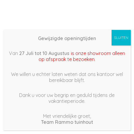
Gewijzigde openingtijden
SLUITEN
Basis (868) –
Van
27 Juli tot 10 Augustus
is onze showroom alleen
2022/06/07 09:31
op afspraak te bezoeken
.
7 juni 2022
We willen u echter laten weten dat ons kantoor wel
bereikbaar blijft.
Dank u voor uw begrip en geduld tijdens de
vakantieperiode.
|
156
Views
Houdt Van
0
Met vriendelijke groet,
Team Rammo tuinhout
Deel dit bericht: