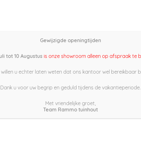
Home
Schutting samenstellen
Groothandel
Onze s
Gewijzigde openingtijden
22/06/08 16:05
uli tot 10 Augustus
is onze showroom alleen op afspraak te 
willen u echter laten weten dat ons kantoor wel bereikbaar bli
Dank u voor uw begrip en geduld tijdens de vakantieperiode.
Met vriendelijke groet,
Team Rammo tuinhout