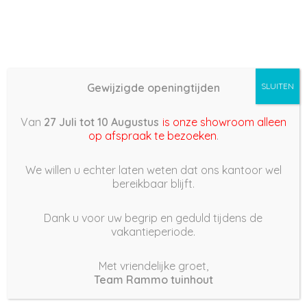
Gewijzigde openingtijden
SLUITEN
Basis (868) – 2022/06/12
Van
27 Juli tot 10 Augustus
is onze showroom alleen
12:01
op afspraak te bezoeken
.
12 juni 2022
We willen u echter laten weten dat ons kantoor wel
bereikbaar blijft.
Dank u voor uw begrip en geduld tijdens de
vakantieperiode.
|
240
Views
Houdt Van
0
Met vriendelijke groet,
Team Rammo tuinhout
Deel dit bericht: