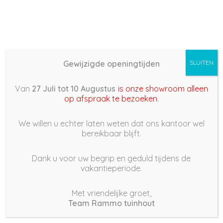
Gewijzigde openingtijden
SLUITEN
Basis (868) – 2022/06/12
Van
27 Juli tot 10 Augustus
is onze showroom alleen
19:32
op afspraak te bezoeken
.
12 juni 2022
We willen u echter laten weten dat ons kantoor wel
bereikbaar blijft.
Dank u voor uw begrip en geduld tijdens de
vakantieperiode.
|
173
Views
Houdt Van
0
Met vriendelijke groet,
Team Rammo tuinhout
Deel dit bericht: