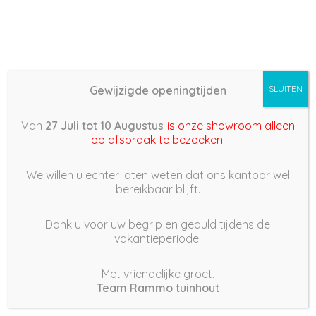
Gewijzigde openingtijden
SLUITEN
Basis (868) – 2022/06/15
Van
27 Juli tot 10 Augustus
is onze showroom alleen
14:14
op afspraak te bezoeken
.
15 juni 2022
We willen u echter laten weten dat ons kantoor wel
bereikbaar blijft.
Dank u voor uw begrip en geduld tijdens de
vakantieperiode.
|
230
Views
Houdt Van
0
Met vriendelijke groet,
Team Rammo tuinhout
Deel dit bericht: